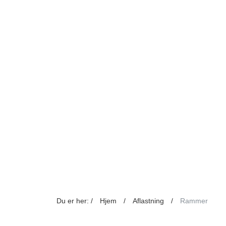
Du er her: /
Hjem
/
Aflastning
/
Rammer