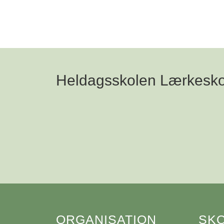
Heldagsskolen Lærkesk
ORGANISATION
SK