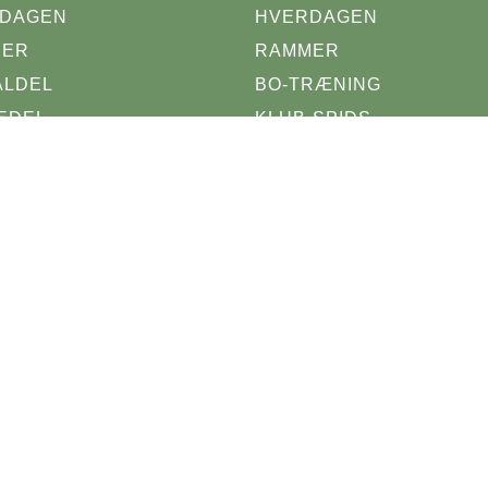
DAGEN
HVERDAGEN
MER
RAMMER
ALDEL
BO-TRÆNING
EDEL
KLUB-SPIDS
ESTEDSGRUPPEN
LINJER
EL AF TILBUDDET
KALENDER
PERSONALELISTE
NDER
ONALELISTE
KS
NS KOMMUNE
EPSYK OUH
NFO