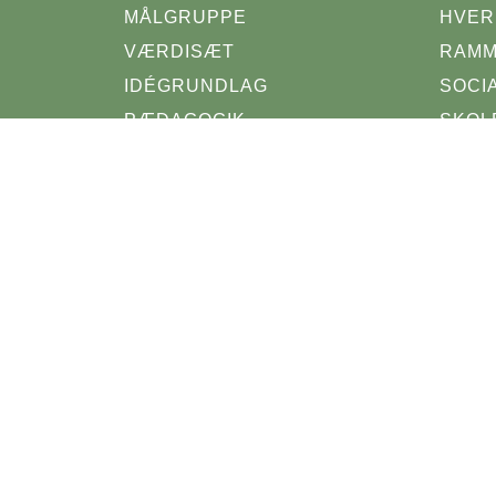
MÅLGRUPPE
HVER
VÆRDISÆT
RAM
IDÉGRUNDLAG
SOCI
PÆDAGOGIK
SKOL
FUNDATS
VÆRK
INDSKRIVNINGSPROCEDURE
EN D
TVÆRFAGLIGT SAMARBEJDE
TURE
JOBS
KALE
PERS
LÆRKEBO
LIN
HVERDAGEN
ASSE
RAMMER
BØRN
EN DEL AT TILBUDDET
EEGI